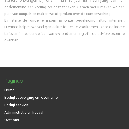
Starters ontvangen bij ons in hun 1e jaar na inschrijving van hun
onderneming een korting op onze tarieven. Samen met u maken we een
plan van aanpak en maken we afspraken over de samenwerking.
Bij startende ondernemingen is onze begeleiding altijd intensief.
Hiermee helpen we veel gemaakte fouten te voorkomen. Door de lagere
tarieven in het eerste jaar van uw onderneming zijn de advieskosten te
overzien.
Pagina's
Home
Bedrijfsopvolging en -overname
Bedrijfsadvies
Administratie en fiscaal
Over ons